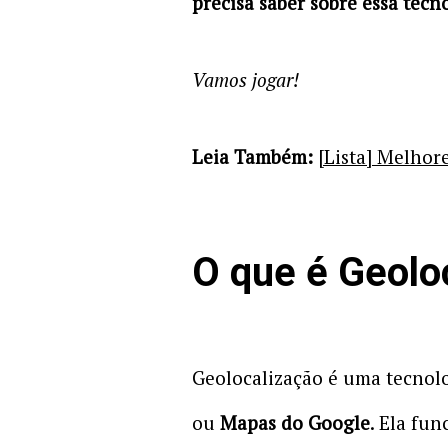
precisa saber sobre essa tecn
Vamos jogar!
Leia Também:
[Lista] Melhor
O que é Geolo
Geolocalização é uma tecnolo
ou
Mapas do Google
. Ela fu