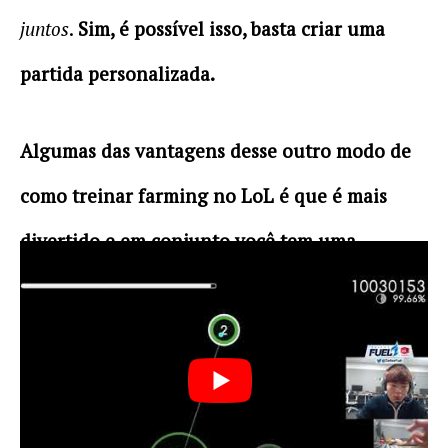
juntos
.
Sim, é possível isso, basta criar uma
partida personalizada.
Algumas das vantagens desse outro modo de
como treinar farming no LoL é que é mais
divertido e em conjunto você tem uma
motivação maior.
Além disso, é bacana para ajudar a treinar o
foco.
Quando se joga com alguém,