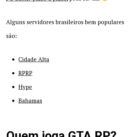
Alguns servidores brasileiros bem populares
são:
Cidade Alta
RPRP
Hype
Bahamas
Quem joga GTA RP?